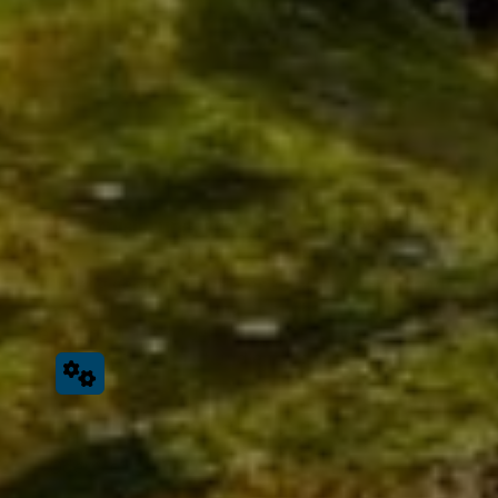
Modernisierung, Wartung
oder
Reparatur
–
fragen Sie uns.
Ob lang geplanter
Badumbau
oder die dringende
Reparatur
Ihrer
Heizung
– am besten rufen Sie uns
einfach an. Unter 04955 – 1318
sind wir freundlich,
gewissenhaft und ehrlich für Sie da.
Montag – Freitag:
08:00 – 17:00 Uhr
O
der Sie nutzen unser Kontaktformular und wir
melden uns zeitnah bei Ihnen.