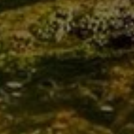
Kontakt
Unser Qualitäts-Versprechen für Ihr Projekt –
vo
m
Bad
ü
ber
Heizung
bis Haustechnik