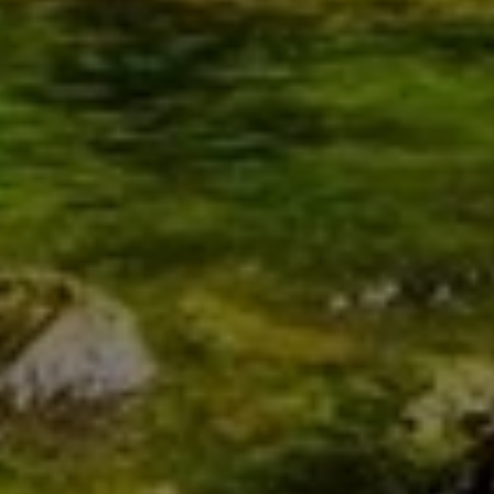
HAUSTECHNIK SEIT 2022
Sangen Heizungsbau GmbH
–
d
ie
Experten für Wärmepumpen und
barrierefreie Bäder
i
n Westoverledingen
Ein zeitlos schönes Bad, das Ihnen im Alter Freiheit
schenkt. Eine intelligente Heizung, mit der Sie
nachhaltig sparen. Oder ein Smart Home, das
Sicherheit und Energieeffizienz verbindet. Was
dürfen wir für Sie perfekt umsetzen? Wir sind Ihre
Spezialisten für die Planung und Realisierung
anspruchsvoller Projekte in den Bereichen
Wärmepumpen und barrierefreie Bäder und mehr.
Unsere Erfahrung und unser Know-how schätzen
Kunden nicht nur in Westoverledingen, sondern
auch in Leer, Papenburg und Rhede (Ems). Wir
freuen uns darauf, auch Sie zu überzeugen.