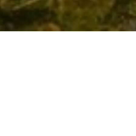
Verlässlichkeit
Umfassende und individuelle Beratung durch
Experten
Kompetenz
Kompetente Begleitung vom ersten Gespräch bis
zur fertigen Umsetzung